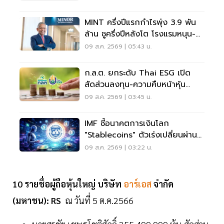
MINT ครึ่งปีแรกกำไรพุ่ง 3.9 พัน
ล้าน ชูครึ่งปีหลังโต โรงแรมหนุน-
ลุยลดภาระหนี้
09 ส.ค. 2569 | 05:43 น.
ก.ล.ต. ยกระดับ Thai ESG เปิด
สัดส่วนลงทุน-ความคืบหน้าหุ้น
JUMP+
09 ส.ค. 2569 | 03:45 น.
IMF ชี้อนาคตการเงินโลก
"Stablecoins" ตัวเร่งเปลี่ยนผ่าน
ระบบชำระเงิน
09 ส.ค. 2569 | 03:22 น.
10 รายชื่อผู้ถือหุ้นใหญ่ บริษัท
อาร์เอส
จำกัด
(มหาชน): RS
ณ วันที่ 5 ต.ค.2566