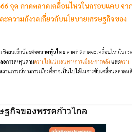
 1,666 จุด คาดตลาดเคลื่อนไหวในกรอบแคบ จา
ละความกังวลเกี่ยวกับนโยบายเศรษฐกิจของ
งเชิงลบเล็กน้อยต่อ
ตลาดหุ้นไทย
คาดว่าตลาดจะเคลื่อนไหวในกร
ะลอการลงทุนตาม
ความไม่แน่นอนทางการเมือง/การคลัง
และ
ความ
 สถานการณ์ทางการเมืองที่อาจเป็นไปได้ในการขับเคลื่อนตลาดหล