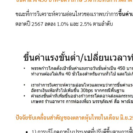
ขณะที่การวิเคราะห์ความอ่อนไหวของเราพบว่าการ
ขึ้นค่
ตลาดปี 2567 ลดลง 1.0% และ 2.5% ตามลำดับ
ปัจจัยขับเคลื่อนสำคัญของตลาดหุ้นไทยในเดือน มิ.ย.
1) การบริโภคภายในประเทศที่ปรับดีขึ้นตามการฟื