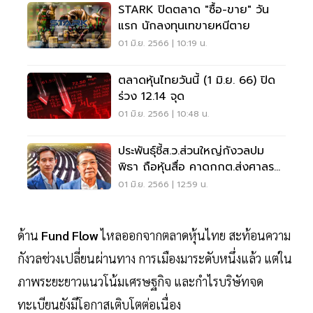
STARK ปิดตลาด "ซื้อ-ขาย" วัน
แรก นักลงทุนเทขายหนีตาย
01 มิ.ย. 2566 | 10:19 น.
ตลาดหุ้นไทยวันนี้ (1 มิ.ย. 66) ปิด
ร่วง 12.14 จุด
01 มิ.ย. 2566 | 10:48 น.
ประพันธุ์ชี้ส.ว.ส่วนใหญ่กังวลปม
พิธา ถือหุ้นสื่อ คาดกกต.ส่งศาลร
ธน.ใน 30 วัน
01 มิ.ย. 2566 | 12:59 น.
ด้าน
Fund Flow
ไหลออกจากตลาดหุ้นไทย สะท้อนความ
กังวลช่วงเปลี่ยนผ่านทาง การเมืองมาระดับหนึ่งแล้ว แต่ใน
ภาพระยะยาวแนวโน้มเศรษฐกิจ และกำไรบริษัทจด
ทะเบียนยังมีโอกาสเติบโตต่อเนื่อง