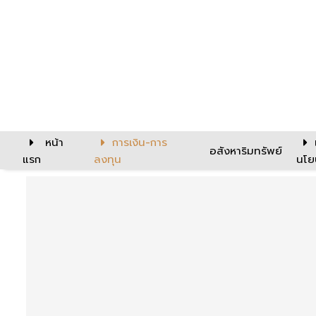
หน้า
การเงิน-การ
อสังหาริมทรัพย์
แรก
ลงทุน
นโย