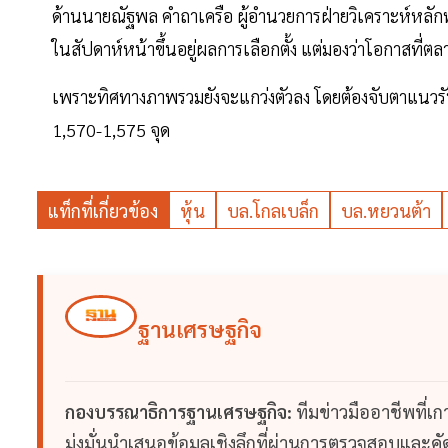
ด้านนายณัฐพล คำถาเครือ ผู้อำนวยการฝ่ายวิเคราะห์หลักท
ในสัปดาห์หน้าขึ้นอยู่ผลการเลือกตั้ง แต่มองว่าโอกาสที่ต
เพราะทิศทางภาพรวมยังจะแกว่งตัวลง โดยต้องจับตาแนวรับส
1,570-1,575 จุด
แท็กที่เกี่ยวข้อง
หุ้น
บล.โกลเบล็ก
บล.หยวนต้า
ฐานเศรษฐกิจ
กองบรรณาธิการฐานเศรษฐกิจ:
ทีมข่าวมืออาชีพที่เ
มุ่งมั่นนำเสนอข้อมูลเชิงลึกที่ผ่านการตรวจสอบและคัดก