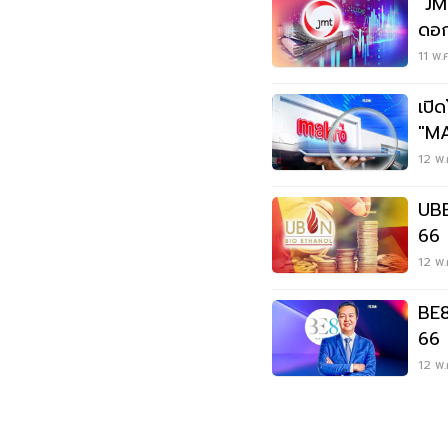
"JM
ดอก
11 พ.
เปิ
"MA
12 พ.
UBE
66 
12 พ.
BE8
66 
12 พ.