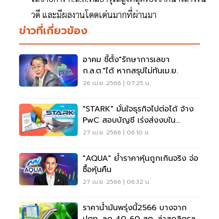
วดี และมีผลงานโดดเด่นมากที่ผ่านมา
ข่าวที่เกี่ยวข้อง
อาคม ชี้ตั้ง"รักษาการเลขา
ก.ล.ต."ได้ หากสรุปไม่ทันเม.ย.
26 เม.ย. 2566 | 07:25 น.
"STARK" มั่นใจธุรกิจไปต่อได้ จ้าง
PwC สอบบัญชี เร่งส่งงบใน
มิ.ย.66
27 เม.ย. 2566 | 06:10 น.
"AQUA" ย้ำราคาหุ้นถูกเกินจริง จ่อ
ซื้อหุ้นคืน
27 เม.ย. 2566 | 06:32 น.
ราคาน้ำมันพรุ่งนี้2566 บางจาก