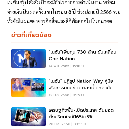
เนชั่นกรุ๊ป ยังตั้งเป้าจะมีกำไรจากการดำเนินงาน พร้อม
จ่ายเงินปันผล
ครั้งแรกในรอบ 8 ปี
ช่วงปลายปี 2566 รวม
ทั้งยังมีแผนขยายธุรกิจสื่อและดิจิทัลออกไปในอนาคต
ข่าวที่เกี่ยวข้อง
"เนชั่น"เพิ่มทุน 730 ล้าน ขับเคลื่อน
One Nation
14 พ.ย. 2565 | 15:18 น.
"เนชั่น" ปฏิรูป Nation Way คู่มือ
จริยธรรมคนข่าว ตอกย้ำ สถาบัน
สื่อมืออาชีพ
12 ม.ค. 2566 | 09:53 น.
เศรษฐกิจฟื้น-เปิดประเทศ ดันยอด
ตั้งบริษทใหม่ปี65โต5%
26 ม.ค. 2566 | 03:55 น.