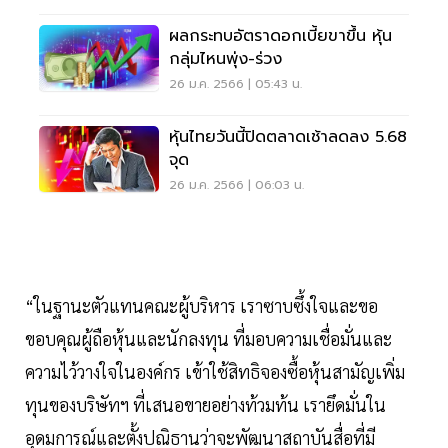
ผลกระทบอัตราดอกเบี้ยขาขึ้น หุ้น
กลุ่มไหนพุ่ง-ร่วง
26 ม.ค. 2566 | 05:43 น.
หุ้นไทยวันนี้ปิดตลาดเช้าลดลง 5.68
จุด
26 ม.ค. 2566 | 06:03 น.
“ในฐานะตัวแทนคณะผู้บริหาร เราซาบซึ้งใจและขอ
ขอบคุณผู้ถือหุ้นและนักลงทุน ที่มอบความเชื่อมั่นและ
ความไว้วางใจในองค์กร เข้าใช้สิทธิจองซื้อหุ้นสามัญเพิ่ม
ทุนของบริษัทฯ ที่เสนอขายอย่างท้วมท้น เรายึดมั่นใน
อุดมการณ์และตั้งปณิธานว่าจะพัฒนาสถาบันสื่อที่มี