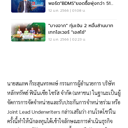
พอร์ต"BDMS"ยอดซื้อพุ่งกว่า 51
ล้าน
12 ม.ค. 2566 | 01:08 น.
"บางจาก" ทุ่มเงิน 2 หมื่นล้านบาท
เทกโอเวอร์ "เอสโซ่"
12 ม.ค. 2566 | 02:23 น.
นายสมภพ กีระสุนทรพงษ์ กรรมการผู้อำนวยการ บริษัท
หลักทรัพย์ ฟินันเซีย ไซรัส จำกัด (มหาชน) ในฐานะเป็นผู้
จัดการการจัดจำหน่ายและรับประกันการจำหน่ายร่วม หรือ
Joint Lead Underwriters กล่าวเสริมว่า งานโรดโชว์ใน
ครั้งนี้ทำให้นักลงทุนได้เข้าใจลักษณะการดำเนินธุรกิจ