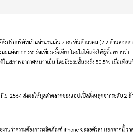
้สั่งปรับบริษัทเป็นจำนวนเงิน 2.85 พันล้านวอน (2.2 ล้านดอลลาร
ยนต์จากการชาร์จเพียงครั้งเดียว โดยไม่ได้แจ้งให้ผู้ซื้อทราบว่า
กติในสภาพอากาศหนาวเย็น โดยมีระยะสั้นลงถึง 50.5% เมื่อเทียบก
ือนมิ.ย. 2564 ส่งผลให้มูลค่าตลาดของแอปเปิ้ลดิ่งหลุดจากระดับ 2 ล้
รายงานว่าความต้องการผลิตภัณฑ์ iPhone ชะลอตัวลง นอกจากนี้ รา