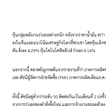
หุ้นกลุ่มพลังงานร่วงลงอย่างหนัก หลังจากราคาน้ำมัน WTI ด
ลงในจีนและแนวโน้มเศรษฐกิจโลกที่ซบเซา โดยหุ้นเอ็กซอน
ตัน ดิ่งลง 4.29% หุ้นโคโนโคฟิลลิปส์ ร่วงลง 4.14%
นอกจากนี้ ตลาดยังถูกกดดันจากรายงานที่ว่า ภาคการผลิต
เผย ดัชนีผู้จัดการฝ่ายจัดซื้อ (PMI) ภาคการผลิตเดือนธ.
ทั้งนี้ ดัชนีอยู่ต่ำกว่าระดับ 50 ติดต่อกันเป็นเดือนที่ 2
จากการร่วงลงของคำสั่งซื้อใหม่ และการจ้างงานชะลอตัวลง