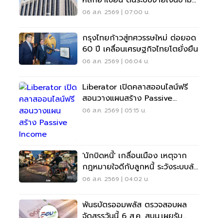
หลักอาเซียน ดันระบบจ่ายเงินข้าม
พรมแดนเรียลไทม์
06 ส.ค. 2569 | 07:00 น.
กรุงไทยก้าวสู่ทศวรรษใหม่ ต่อยอด
60 ปี เคลื่อนเศรษฐกิจไทยโตยั่งยืน
06 ส.ค. 2569 | 06:04 น.
Liberator เปิดคลาสออนไลน์ฟรี
สอนวางแผนสร้าง Passive
Income
06 ส.ค. 2569 | 05:15 น.
'นักบิดหนี้' เกลื่อนเมือง เหตุจาก
กฎหมายใจดีกับลูกหนี้ ระวังระบบล้ม
เป็นโดมิโน่
06 ส.ค. 2569 | 04:02 น.
พันธบัตรออมพลัส ตรวจสอบผล
จัดสรรวันนี้ 6 ส.ค. สบน.เผยรับ