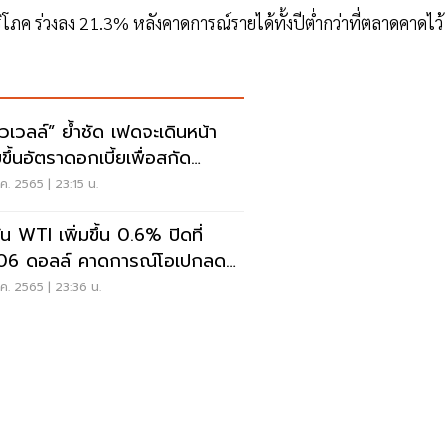
้บริโภค ร่วงลง 21.3% หลังคาดการณ์รายได้ทั้งปีต่ำกว่าที่ตลาดคาดไว้
วเวลล์” ย้ำชัด เฟดจะเดินหน้า
ขึ้นอัตราดอกเบี้ยเพื่อสกัด
เฟ้อ
ค. 2565 | 23:15 น.
ัน WTI เพิ่มขึ้น 0.6% ปิดที่
06 ดอลล์ คาดการณ์โอเปกลด
ผลิต
ค. 2565 | 23:36 น.