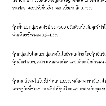
ว่าเฟดอาจจะปรับขึ้นอัตราดอกเบี้ยมากถึง 0.75%
หุ้นทั้ง 11 กลุ่มของดัชนี S&P500 ปรับตัวลงในวันศุกร์ น
ฟุ่มเฟือยซึ่งร่วงลง 3.9-4.3%
หุ้นกลุ่มเติบโตและกลุ่มเทคโนโลยีร่วงลงด้วย โดยหุ้นอิ
หุ้นอัลฟาเบท, เมตา แพลตฟอร์มส และบล็อก อิงค์ ร่วงลง
หุ้นเดลล์ เทคโนโลยีส์ ร่วงลง 13.5% หลังคาดการณ์แน
เศรษฐกิจที่ซบเซากระตุ้นให้ผู้บริโภคและภาคธุรกิจคุมเข้ม