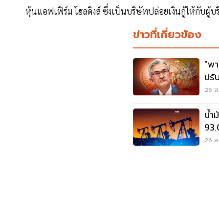
หุ้นแอฟเฟิร์ม โฮลดิงส์ ซึ่งเป็นบริษัทปล่อยเงินกู้ให้กับผู
ข่าวที่เกี่ยวข้อง
"พา
ปรับ
เงิน
26 ส.
น้ำม
93.
การ
26 ส.