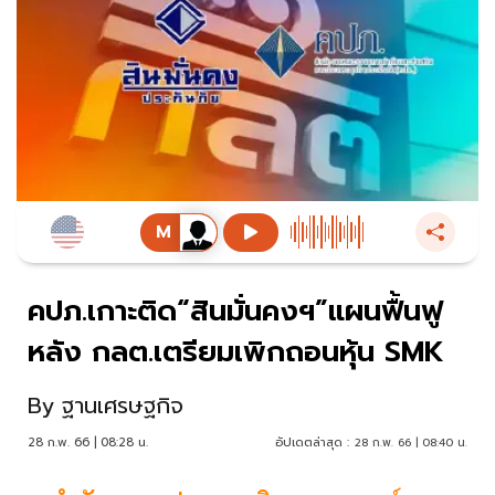
คปภ.เกาะติด“สินมั่นคงฯ”แผนฟื้นฟู
หลัง กลต.เตรียมเพิกถอนหุ้น SMK
By
ฐานเศรษฐกิจ
28 ก.พ. 66 | 08:28 น.
อัปเดตล่าสุด :
28 ก.พ. 66 | 08:40 น.