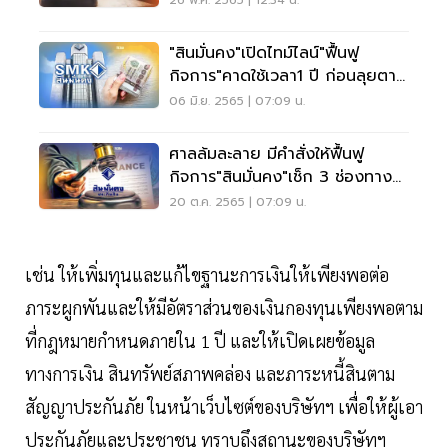
"สินมั่นคง"เปิดไทม์ไลน์"ฟื้นฟู
กิจการ"คาดใช้เวลา1 ปี ก่อนลุยตาม
แผน ก.ค.66
06 มิ.ย. 2565 | 07:09 น.
ศาลล้มละลาย มีคำสั่งให้ฟื้นฟู
กิจการ"สินมั่นคง"เช็ก 3 ช่องทาง
ยื่นรับชำระหนี้
20 ต.ค. 2565 | 07:09 น.
เช่น ให้เพิ่มทุนและแก้ไขฐานะการเงินให้เพียงพอต่อ
ภาระผูกพันและให้มีอัตราส่วนของเงินกองทุนเพียงพอตาม
ที่กฎหมายกำหนดภายใน 1 ปี และให้เปิดเผยข้อมูล
ทางการเงิน สินทรัพย์สภาพคล่อง และภาระหนี้สินตาม
สัญญาประกันภัย ในหน้าเว็บไซต์ของบริษัทฯ เพื่อให้ผู้เอา
ประกันภัยและประชาชน ทราบถึงสถานะของบริษัทฯ