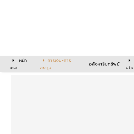
หน้า
การเงิน-การ
อสังหาริมทรัพย์
แรก
ลงทุน
นโย