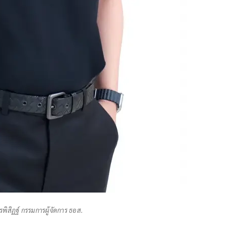
พิสิฏฐ์ กรรมการผู้จัดการ ธอส.