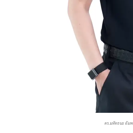
ดร.มหัทธนะ อัมพร