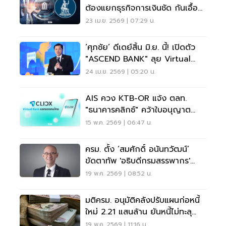
ต้องแยกธุรกิจการเงินชัด กันเอื้อ
บริษัทในเครือ
23 เม.ย. 2569 | 07:29 น.
‘ศุภชัย’ ดีเดย์สิ้น มิ.ย. นี้! เปิดตัว
"ASCEND BANK" ลุย Virtual
Bank เต็มสูบ ยันทำตามเกณฑ์
24 เม.ย. 2569 | 05:20 น.
ธปท.
AIS ควง KTB-OR แจ้ง ตลท.
"ธนาคารคลิกซ์" คว้าใบอนุญาต
Virtual Bank แล้ว
15 พ.ค. 2569 | 06:47 น.
ครม. ตั้ง ‘สมศักดิ์ อนันทวัฒน์’
ขัดตาทัพ 'อธิบดีกรมสรรพากร'
แทนกุลยา
19 พ.ค. 2569 | 08:52 น.
มติครม. อนุมัติคลังปรับแผนก่อหนี้
ใหม่ 2.21 แสนล้าน ยันหนี้ไม่ทะลุ
70%
19 พ.ค. 2569 | 11:16 น.