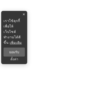
×
เราใช้คุกกี้
เพื่อให้
เว็บไซต์
ทำงานได้ดี
ขึ้น
เพิ่มเติม
ยอมรับ
ตั้งค่า