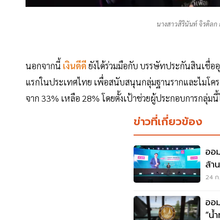
นางสาวสิรินันท์ จิรดิลก
นอกจากนี้
เงินดีดี
ยังได้ร่วมมือกับ บรรษัทประกันสินเชื่อ
แรกในประเทศไทย เพื่อสนับสนุนกลุ่มฐานรากและไมโครเอสเอ็
จาก 33% เหลือ 28% โดยตั้งเป้าช่วยผู้ประกอบการกลุ่มน
ข่าวที่เกี่ยวข้อง
ออม
ล้า
24 ก.
ออม
“น้