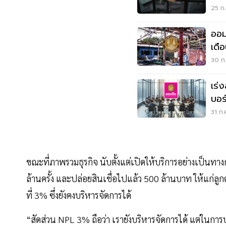
กัม
25 ก.
ออม
เดื
ท่ว
30 ก.
เร่
บอร
หน้
31 ก.
ขณะที่ภาพรวมธุรกิจ นับตั้งแต่เปิดให้บริการอย่างเป็นท
ล้านครั้ง และปล่อยสินเชื่อไปแล้ว 500 ล้านบาท ให้แก่ลูกค้
ที่ 3% ซึ่งยังคงบริหารจัดการได้
“สัดส่วน NPL 3% ถือว่า เรายังบริหารจัดการได้ แต่ในการ