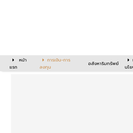
หน้า
การเงิน-การ
อสังหาริมทรัพย์
แรก
ลงทุน
นโย