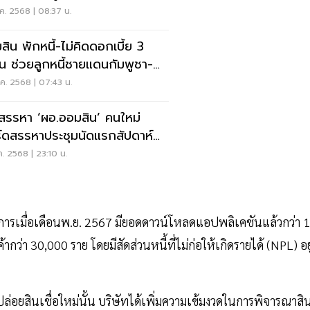
พูชา”
ค. 2568 | 08:37 น.
สิน พักหนี้-ไม่คิดดอกเบี้ย 3
อน ช่วยลูกหนี้ชายแดนกัมพูชา-น้ำ
ม
ค. 2568 | 07:43 น.
งสรรหา ‘ผอ.ออมสิน’ คนใหม่
์ดสรรหาประชุมนัดแรกสัปดาห์
า
ค. 2568 | 23:10 น.
างการเมื่อเดือนพ.ย. 2567 มียอดดาวน์โหลดแอปพลิเคชันแล้วกว่า 1
ากว่า 30,000 ราย โดยมีสัดส่วนหนี้ที่ไม่ก่อให้เกิดรายได้ (NPL) อยู
ปล่อยสินเชื่อใหม่นั้น บริษัทได้เพิ่มความเข้มงวดในการพิจารณาสิ