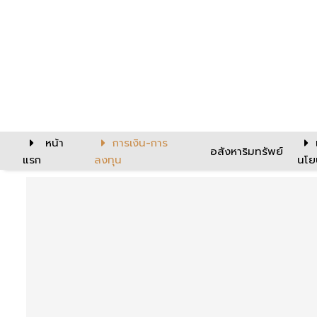
หน้า
การเงิน-การ
อสังหาริมทรัพย์
แรก
ลงทุน
นโย