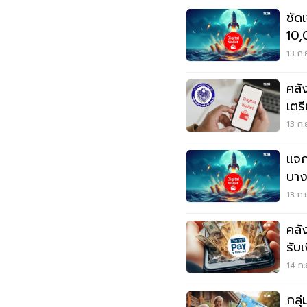
ชัดเ
10,
25-
13 ก.
คลัง
13 ก.
แจก
บาง
สุด
13 ก.
คลั
รับ
14 ก.
กลุ่