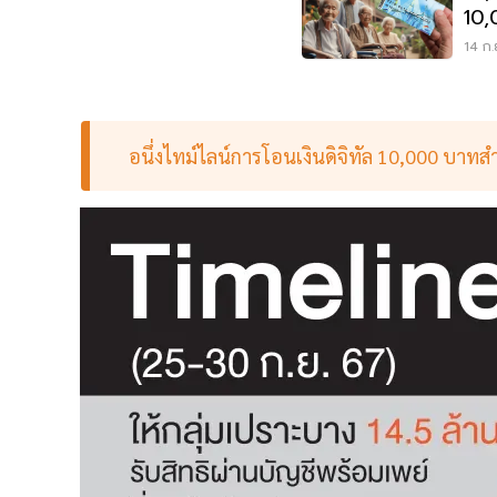
10,
เศร
14 ก.
อนึ่งไทม์ไลน์การโอนเงินดิจิทัล 10,000 บาทส