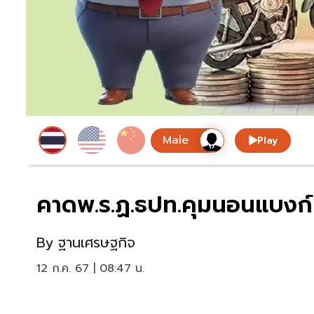
Play
คาดพ.ร.ฏ.ธปท.คุมนอนแบงก์น
By
ฐานเศรษฐกิจ
12 ก.ค. 67 | 08:47 น.