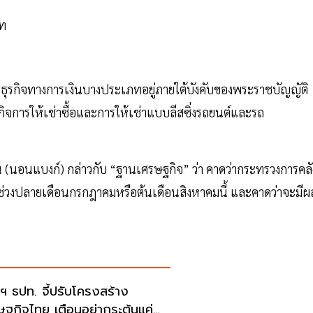
าท
กิจทางการเงินบางประเภทอยู่ภายใต้บังคับของพระราชบัญญัติ
รกิจการให้เช่าซื้อและการให้เช่าแบบลีสซิ่งรถยนต์และรถ
งิน (นอนแบงก์) กล่าวกับ “ฐานเศรษฐกิจ” ว่า คาดว่ากระทรวงการคลั
)ช่วงปลายเดือนกรกฎาคมหรือต้นเดือนสิงหาคมนี้ และคาดว่าจะมีผ
่าฯ ธปท. จี้ปรับโครงสร้าง
ษฐกิจไทย เตือนอย่ากระตุ้นแค่