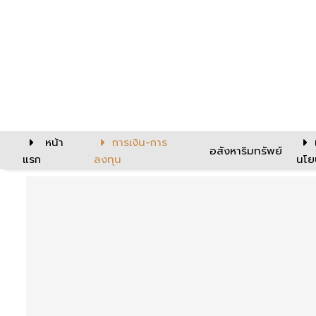
หน้า
การเงิน-การ
อสังหาริมทรัพย์
แรก
ลงทุน
นโย