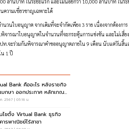
000 ล้านบาท ในระยะแรก และไม่น้อยกว่า 10,000 ล้านบาท ในระ
สานความเชี่ยวชาญเฉพาะได้
ำนวนใบอนุญาต จากเดิมที่จะจำกัดเพียง 3 ราย เนื่องจากต้องการ
ท.พิจารณาใบอนุญาตในจำนวนที่จะกระตุ้นการแข่งขัน และไม่เสี่ยง
ปท.จะร่วมกันพิจารณาคำขออนุญาตภายใน 9 เดือน นับแต่วันสิ้นส
ใน 1 ปี
tual Bank คืออะไร หลังราชกิจ
ุเบกษา ออกประกาศ หลักเกณฑ์
ื่อนไข
.ค. 2567 | 05:16 น.
่อนไขตั้ง Virtual Bank ธุรกิจ
คารพาณิชย์ไร้สาขา