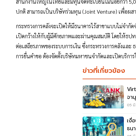
สำนักงานใหญ่ในไทยและมีทุนจดทะเบียนไม่น้อยกว่า 5,
ปกติ สามารถเป็นบริษัทร่วมทุน (Joint Venture) เพื่อผ
กระทรวงการคลังจะเปิดให้มีธนาคารไร้สาขาแบบไม่จำกัดจ
เปิดกว้างให้กับผู้มีศักยภาพและผ่านคุณสมบัติ โดยให้ธป
ต่อเสถียรภาพของระบบการเงิน ซึ่งกระทรวงการคลังและ ธ
การยื่นคำขอ ต้องจัดตั้งบริษัทมหาชนจำกัดและเปิดบริการ
ข่าวที่เกี่ยวข้อง
Vir
จาน
- เง
05 มี
เงื
ธนา