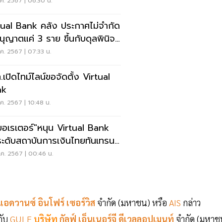
.ค. 2567 | 06:30 น.
tual Bank คลัง ประกาศไม่จำกัด
นุญาตแค่ 3 ราย ขึ้นกับดุลพินิจ
.
.ค. 2567 | 07:33 น.
.เปิดไทม์ไลน์ขอจัดตั้ง Virtual
nk
.ค. 2567 | 10:48 น.
เบอเรเตอร์"หนุน Virtual Bank
ะดับสถาบันการเงินไทยทันเทรนด์
ก
.ค. 2567 | 00:46 น.
แอดวานซ์ อินโฟร์ เซอร์วิส
จำกัด (มหาชน) หรือ
AIS
กล่าว
กับ
GULF
บริษัท
กัลฟ์ เอ็นเนอร์จี ดีเวลลอปเมนท์
จำกัด (มหาช