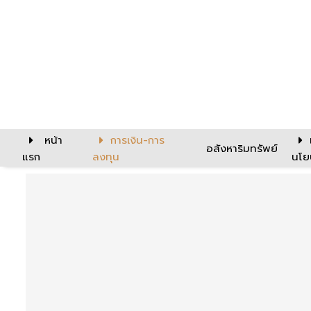
หน้า
การเงิน-การ
อสังหาริมทรัพย์
แรก
ลงทุน
นโย