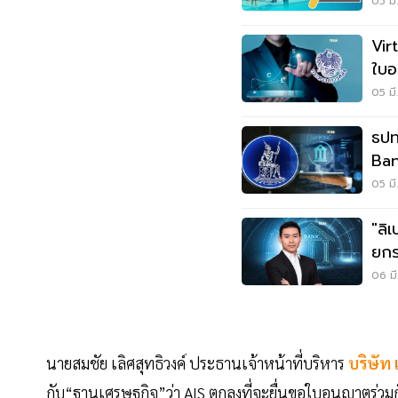
05 มี
Vir
ใบอ
ธปท
05 มี
ธปท
Ba
05 มี
"ลิ
ยกร
โล
06 มี
นายสมชัย เลิศสุทธิวงค์ ประธานเจ้าหน้าที่บริหาร
บริษัท
กับ“ฐานเศรษฐกิจ”ว่า AIS ตกลงที่จะยื่นขอใบอนุญาตร่วม