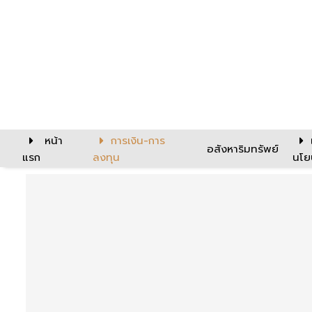
หน้า
การเงิน-การ
อสังหาริมทรัพย์
แรก
ลงทุน
นโย