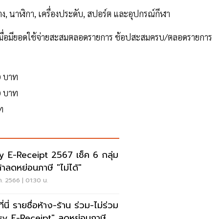
ำอาง, นาฬิกา, เครื่องประดับ, สปอร์ต และอุปกรณ์กีฬา
า เมื่อมียอดใช้จ่ายสะสมตลอดรายการ ช้อปสะสมครบ/ตลอดรายการ
0 บาท
0 บาท
ท
y E-Receipt 2567 เช็ค 6 กลุ่ม
ค้าลดหย่อนภาษี "ไม่ได้"
ค. 2566 | 01:30 น.
ที่นี่ รายชื่อห้าง-ร้าน ร่วม-ไม่ร่วม
sy E-Receipt" ลดหย่อนภาษี