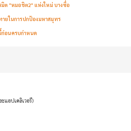
รมิต "หมอชิต2" แห่งใหม่ บางซื่อ
าทายในการปกป้องมหาสมุทร
หนี้ก่อนครบกำหนด
ละแอปเดลิเวอรี)