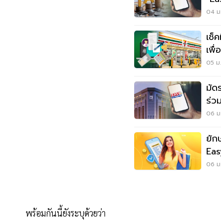
04 ม.
เช็ค
เพื
05 ม.
มัดร
ร่ว
06 ม.
ยักษ
Eas
06 ม.
พร้อมกันนี้ยังระบุด้วยว่า