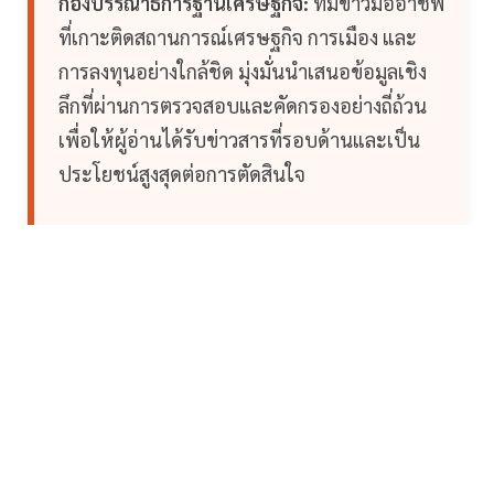
กองบรรณาธิการฐานเศรษฐกิจ:
ทีมข่าวมืออาชีพ
ที่เกาะติดสถานการณ์เศรษฐกิจ การเมือง และ
การลงทุนอย่างใกล้ชิด มุ่งมั่นนำเสนอข้อมูลเชิง
ลึกที่ผ่านการตรวจสอบและคัดกรองอย่างถี่ถ้วน
เพื่อให้ผู้อ่านได้รับข่าวสารที่รอบด้านและเป็น
ประโยชน์สูงสุดต่อการตัดสินใจ