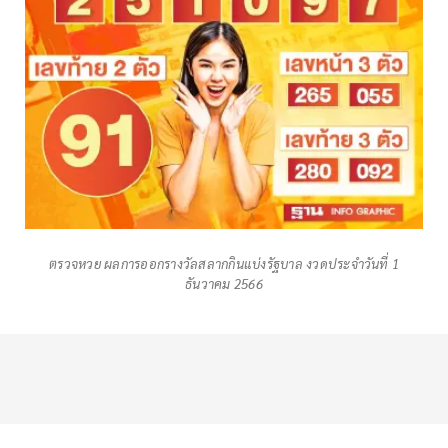
ตรวจหวย ผลการออกรางวัลสลากกินแบ่งรัฐบาล งวดประจำวันที่ 1
ธันวาคม 2566