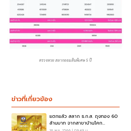
ตรวจหวย สลากออมสินพิเศษ 5 ปี
ข่าวที่เกี่ยวข้อง
แตกแล้ว สลาก ธ.ก.ส. ถุงทอง 60
ล้านบาท จากสาขาบ้านโคก
อุตรดิตถ์
16 พ.ย. 2566 | 09:49 น.