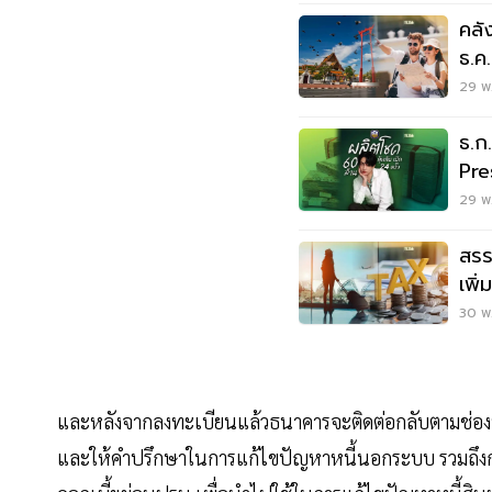
คลั
ธ.ค
เหล้
29 พ.
ธ.ก
Pre
ทอง 
29 พ.
สรร
เพิ
ธ.ค.
30 พ.
และหลังจากลงทะเบียนแล้วธนาคารจะติดต่อกลับตามช่องทาง
และให้คำปรึกษาในการแก้ไขปัญหาหนี้นอกระบบ รวมถึงการเ