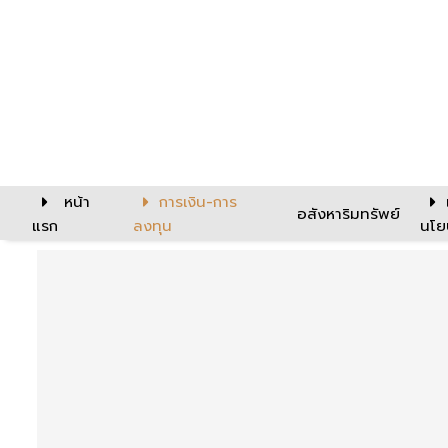
หน้า
การเงิน-การ
อสังหาริมทรัพย์
แรก
ลงทุน
นโย