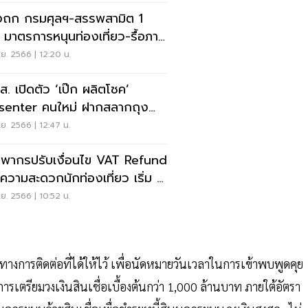
งถก กรมศุลฯ-สรรพสามิต 1
. มาตรการหนุนท่องเที่ยว-รื้อภาษี
าเบียร์
ย. 2566 | 12:20 น.
.ส. เปิดตัว ‘เป๊ก ผลิตโชค’
senter คนใหม่ ฝากสลากถุง
ลุ้นฟิน 17 ธ.ค.นี้
ย. 2566 | 12:47 น.
พากรปรับเงื่อนไข VAT Refund
่มความสะดวกนักท่องเที่ยว เริ่ม 1
ย. 2566 | 10:52 น.
การติดต่อที่ได้ให้ไว้ เพื่อนัดหมายวันเวลาในการเข้าพบพูดคุย
ตรียมวงเงินสินเชื่อเบื้องต้นกว่า 1,000 ล้านบาท ภายใต้อัตรา