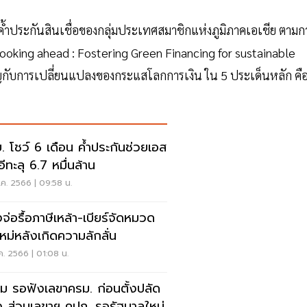
บค้ำประกันสินเชื่อของกลุ่มประเทศสมาชิกแห่งภูมิภาคเอเชีย ตามก
oking ahead : Fostering Green Financing for sustainable
ญกับการเปลี่ยนแปลงของกระแสโลกการเงิน ใน 5 ประเด็นหลัก คื
. โชว์ 6 เดือน ค้ำประกันช่วยเอส
อีทะลุ 6.7 หมื่นล้าน
ค. 2566 | 09:58 น.
งจ่อรื้อภาษีเหล้า-เบียร์จัดหมวด
ใหม่หลังเกิดความลักลั่น
ค. 2566 | 01:08 น.
ม รอฟังเลขาครม. ก่อนตั้งปลัด
ง ส่วนเลขาฯ คปภ. รอรัฐบาลใหม่