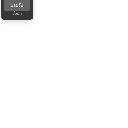
ยอมรับ
ตั้งค่า