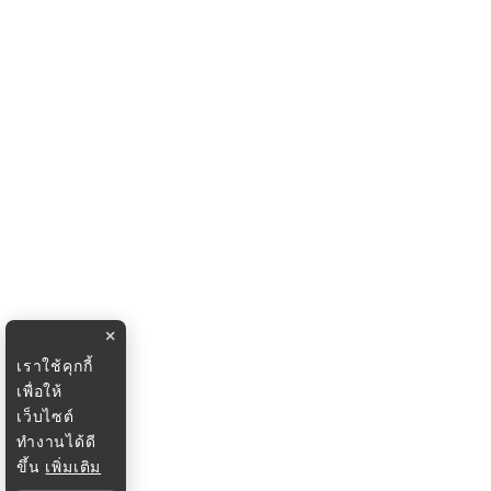
×
เราใช้คุกกี้
เพื่อให้
เว็บไซต์
ทำงานได้ดี
ขึ้น
เพิ่มเติม