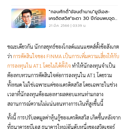
"กอบศักดิ์"ย้อนตำนาน"ยูบีเอส-
เครดิตสวิส"ชะตา 30 ปีก่อนพบจุด
เปลี่ยน
21 มี.ค. 2566 | 03:39 น.
ขณะเดียวกัน นักกลยุทธ์ของโกลด์แมนแซคส์ตั้งข้อสังเกต
ว่า
การตัดสินใจของ FINMA เป็นการเพิ่มความเสี่ยงให้กับ
การลงทุนใน AT1 โดยไม่ได้ตั้งใจ
ทำให้นักลงทุนจำเป็น
ต้องทบทวนการตัดสินใจต่อการลงทุนใน AT1 โดยรวม
ทั้งหมด ไม่ใช่เฉพาะแค่ของเดรดิตสวิส โดยเฉพาะในช่วง
เวลาที่นักลงทุนต้องมองหาผลตอบแทนท่ามกลาง
สถานการณ์ความไม่แน่นอนทางการเงินที่สูงขึ้นนี้
ทั้งนี้ การปรับลดมูลค่าหุ้นกู้ของเครดิตสวิส เกิดขึ้นหลังจาก
ที่ธนาคารยูบีเอส ธนาคารใหญ่อันดับหนึ่งของสวิตเซอร์