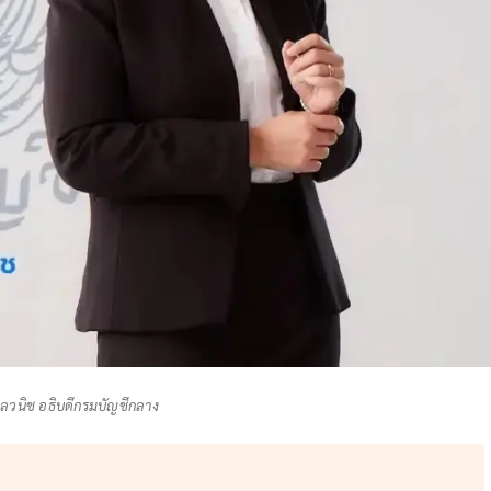
คลวนิช อธิบดีกรมบัญชีกลาง