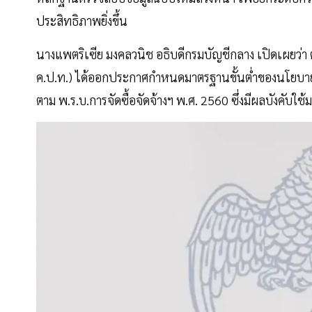
ประสิทธิภาพยิ่งขึ้น
นางแพตริเซีย มงคลวนิช อธิบดีกรมบัญชีกลาง เปิดเผยว่
ค.ป.ท.) ได้ออกประกาศกำหนดมาตรฐานขั้นต่ำของนโยบายป
ตาม พ.ร.บ.การจัดซื้อจัดจ้างฯ พ.ศ. 2560 ซึ่งมีผลบังคับใช้