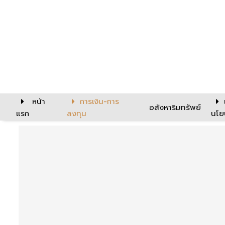
หน้า
การเงิน-การ
อสังหาริมทรัพย์
แรก
ลงทุน
นโย