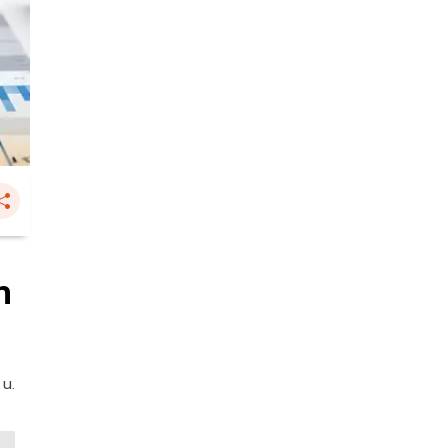
ท
 น.