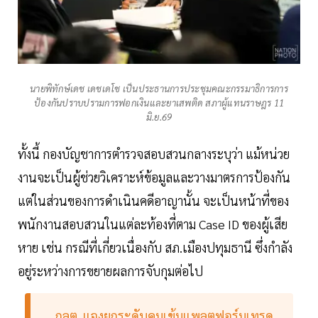
นายพิทักษ์เดช เดชเดโช เป็นประธานการประชุมคณะกรรมาธิการการ
ป้องกันปราบปรามการฟอกเงินและยาเสพติด สภาผู้แทนราษฎร 11
มิ.ย.69
ทั้งนี้ กองบัญชาการตำรวจสอบสวนกลางระบุว่า แม้หน่วย
งานจะเป็นผู้ช่วยวิเคราะห์ข้อมูลและวางมาตรการป้องกัน
แต่ในส่วนของการดำเนินคดีอาญานั้น จะเป็นหน้าที่ของ
พนักงานสอบสวนในแต่ละท้องที่ตาม Case ID ของผู้เสีย
หาย เช่น กรณีที่เกี่ยวเนื่องกับ สภ.เมืองปทุมธานี ซึ่งกำลัง
อยู่ระหว่างการขยายผลการจับกุมต่อไป
กลต. แจงยกระดับคุมเข้มแพลตฟอร์มเทรด