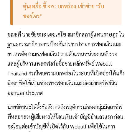
ตุ๋นเหยื่อ ชี้ KYC บกพร่อง-เข้าข่าย "รับ
ของโจร"
ขณะที่ นายชัยชนะ เดชเดโช สมาชิกสภาผู้แทนราษฎร ใน
ฐานะกรรมาธิการการป้องกันปราบปรามการฟอกเงินและ
ยาเสพติด (กมธ.ฟอกเงิน) ถามตัวแทนหน่วยงานตำรวจ
และผู้บริหารแพลตฟอร์มซื้อขายหลักทรัพย์ Webull
Thailand กรณีพบความบกพร่องในระบบที่เปิดช่องให้แก๊ง
มิจฉาชีพใช้เป็นช่องทางฟอกเงินและผ่องถ่ายทรัพย์สิน
ออกนอกประเทศ
นายชัยชนะได้ตั้งข้อสังเกตถึงพฤติการณ์ของกลุ่มมิจฉาชีพ
ที่หลอกลวงผู้เสียหายให้โอนเงินเข้าบัญชีม้าแถวแรก ก่อน
จะโอนต่อเข้าบัญชีที่เปิดไว้กับ Webull เพื่อใช้ในการ