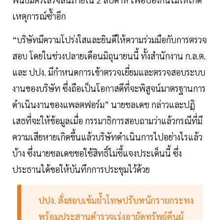
เหตุการณ์ซ้ำอีก
“บริษัทมีความโปร่งใสและยินดีให้ความร่วมมือกับการตรวจ
สอบ โดยในช่วงปลายเดือนมิถุนายนนี้ ทั้งสำนักงาน ก.ล.ต.
และ ปปง. มีกำหนดการเข้าตรวจเยี่ยมและตรวจสอบระบบ
งานของบริษัท ซึ่งถือเป็นโอกาสดีที่จะพิสูจน์มาตรฐานการ
ดำเนินงานของแพลตฟอร์ม” นายชลเดช กล่าวและปฏฺิ
เสธที่จะให้ข้อมูลเมื่อ กรรมาธิการสอบถามว่าแล้วกรณีที่มี
ความเสียหายเกิดขึ้นแล้วบริษัทดำเนินการไปอย่างไรแล้ว
บ้าง ซึ่งนายชลเดชขอใช้สิทธิ์ไม่ชี้แจงประเด็นนี้ ซึ่ง
ประธานได้ขอให้บันทึกการประชุมไว้ด้วย
ปปง. สั่งสอบเข้มย้ำโทษปรับหนักรายกระทง
พร้อมประสานตำรวจเร่งอายัดทรัพย์คืนผู้