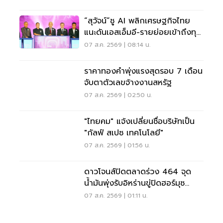
“สุวัจน์”ชู AI พลิกเศรษฐกิจไทย
แนะดันเอสเอ็มอี-รายย่อยเข้าถึงทุน
ฝ่าวิกฤต
07 ส.ค. 2569 | 08:14 น.
ราคาทองคำพุ่งแรงสุดรอบ 7 เดือน
จับตาตัวเลขจ้างงานสหรัฐ
07 ส.ค. 2569 | 02:50 น.
"ไทยคม" แจ้งเปลี่ยนชื่อบริษัทเป็น
"กัลฟ์ สเปซ เทคโนโลยี"
07 ส.ค. 2569 | 01:56 น.
ดาวโจนส์ปิดตลาดร่วง 464 จุด
น้ำมันพุ่งรับอิหร่านขู่ปิดฮอร์มุซ
จับตาเฟดขึ้นดอกเบี้ย
07 ส.ค. 2569 | 01:11 น.