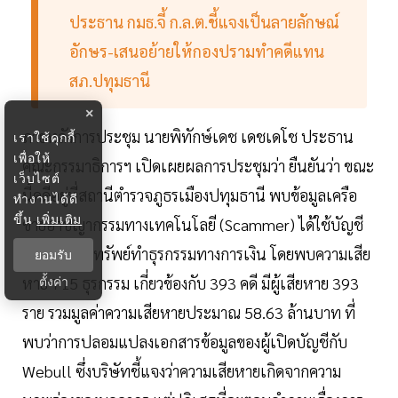
ประธาน กมธ.จี้ ก.ล.ต.ชี้แจงเป็นลายลักษณ์
อักษร-เสนอย้ายให้กองปรามทำคดีแทน
สภ.ปทุมธานี
×
ภายหลังการประชุม นายพิทักษ์เดช เดชเดโช ประธาน
เราใช้คุกกี้
เพื่อให้
คณะกรรมาธิการฯ เปิดเผยผลการประชุมว่า ยืนยันว่า ขณะ
เว็บไซต์
นี้คดีอยู่ที่สถานีตำรวจภูธรเมืองปทุมธานี พบข้อมูลเครือ
ทำงานได้ดี
ขึ้น
เพิ่มเติม
ข่ายอาชญากรรมทางเทคโนโลยี (Scammer) ได้ใช้บัญชี
ซื้อขายหลักทรัพย์ทำธุรกรรมทางการเงิน โดยพบความเสีย
ยอมรับ
หาย 715 ธุรกรรม เกี่ยวข้องกับ 393 คดี มีผู้เสียหาย 393
ตั้งค่า
ราย รวมมูลค่าความเสียหายประมาณ 58.63 ล้านบาท ที่
พบว่าการปลอมแปลงเอกสารข้อมูลของผู้เปิดบัญชีกับ
Webull ซึ่งบริษัทชี้แจงว่าความเสียหายเกิดจากความ