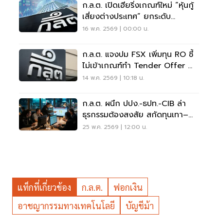
ก.ล.ต. เปิดเฮียริ่งเกณฑ์ใหม่ “หุ้นกู้
เสี่ยงต่างประเทศ” ยกระดับ
มาตรฐานเทียบสากล
16 พ.ค. 2569 | 00:00 น.
ก.ล.ต. แจงปม FSX เพิ่มทุน RO ชี้
ไม่เข้าเกณฑ์ทำ Tender Offer ย้ำ
ใช้สิทธิตามสัดส่วนเดิม
14 พ.ค. 2569 | 10:18 น.
ก.ล.ต. ผนึก ปปง.-ธปท.-CIB ล่า
ธุรกรรมต้องสงสัย สกัดทุนเทา–
คอลเซ็นเตอร์
25 พ.ค. 2569 | 12:00 น.
แท็กที่เกี่ยวข้อง
ก.ล.ต.
ฟอกเงิน
อาชญากรรมทางเทคโนโลยี
บัญชีม้า