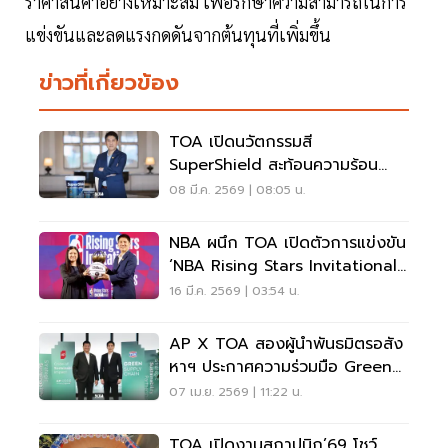
ราคาสินค้าอย่างเหมาะสม เพื่อรักษาความสามารถในการ
แข่งขันและลดแรงกดดันจากต้นทุนที่เพิ่มขึ้น
ข่าวที่เกี่ยวข้อง
TOA เปิดนวัตกรรมสี
SuperShield สะท้อนความร้อน
99.2% รับบ้านยุคโลกร้อน
08 มี.ค. 2569 | 08:05 น.
NBA ผนึก TOA เปิดตัวการแข่งขัน
‘NBA Rising Stars Invitational
Thailand Qualifiers Presented
16 มี.ค. 2569 | 03:54 น.
By TOA’ ครั้งแรกในไทย
AP X TOA สองผู้นำพันธมิตรอสัง
หาฯ ประกาศความร่วมมือ Green
Supply Chain
07 เม.ย. 2569 | 11:22 น.
TOA เปิดงานสถาปนิก’69 โชว์