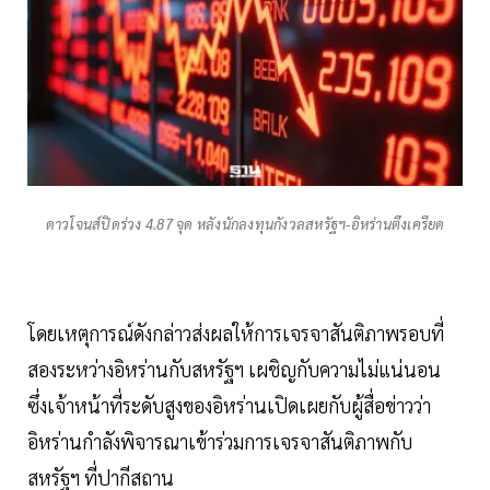
ดาวโจนส์ปิดร่วง 4.87 จุด หลังนักลงทุนกังวลสหรัฐฯ-อิหร่านตึงเครียด
โดยเหตุการณ์ดังกล่าวส่งผลให้การเจรจาสันติภาพรอบที่
สองระหว่างอิหร่านกับสหรัฐฯ เผชิญกับความไม่แน่นอน
ซึ่งเจ้าหน้าที่ระดับสูงของอิหร่านเปิดเผยกับผู้สื่อข่าวว่า
อิหร่านกำลังพิจารณาเข้าร่วมการเจรจาสันติภาพกับ
สหรัฐฯ ที่ปากีสถาน