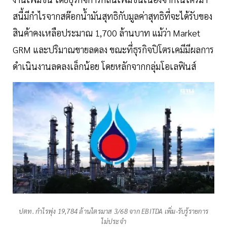
สนี้มีกำไรจากสต๊อกน้ำมันสุทธิกับมูลค่าสุทธิที่จะได้รับของ
สินค้าคงเหลือประมาณ 1,700 ล้านบาท แม้ว่า Market
GRM และปริมาณขายลดลง ขณะที่ธุรกิจปิโตรเคมีมีผลการ
ดำเนินงานลดลงเล็กน้อย โดยหลักจากกลุ่มโอเลฟินส์
ปตท. กำไรพุ่ง 19,784 ล้านไตรมาส 3/68 จาก EBITDA เพิ่ม-รับรู้รายการ
ไม่ประจำ