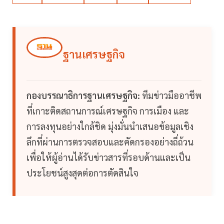
ฐานเศรษฐกิจ
กองบรรณาธิการฐานเศรษฐกิจ:
ทีมข่าวมืออาชีพ
ที่เกาะติดสถานการณ์เศรษฐกิจ การเมือง และ
การลงทุนอย่างใกล้ชิด มุ่งมั่นนำเสนอข้อมูลเชิง
ลึกที่ผ่านการตรวจสอบและคัดกรองอย่างถี่ถ้วน
เพื่อให้ผู้อ่านได้รับข่าวสารที่รอบด้านและเป็น
ประโยชน์สูงสุดต่อการตัดสินใจ