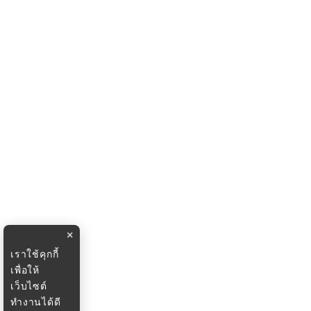
×
เราใช้คุกกี้
เพื่อให้
เว็บไซต์
ทำงานได้ดี