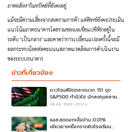
ภาคอสังหาริมทรัพย์ที่ยังคงอยู่
แม้จะมีความเสี่ยงจากสงครามการค้า แต่ฟิทช์ยังคงประเมิน
แนวโน้มภาคธนาคารโดยรวมของเอเชียแปซิฟิกอยู่ใน
ระดับ "เป็นกลาง" และคาดว่าการเปลี่ยนแปลงครั้งนี้จะมี
ผลกระทบน้อยต่อคะแนนสภาพแวดล้อมการดำเนินงาน
ของระบบธนาคาร
ข่าวที่เกี่ยวข้อง
ดาวโจนส์ปิดตลาดบวก 151 จุด
S&P500 ทำนิวไฮ นักลงทุนคลาย
กังวลเฟดขึ้นดอกเบี้ย
08 ส.ค. 2569 | 01:12 น.
ธอส.ลดดอกเบี้ยบ้าน 0.01%
เยียวยาเหยื่อกราดยิงโรงเรียน