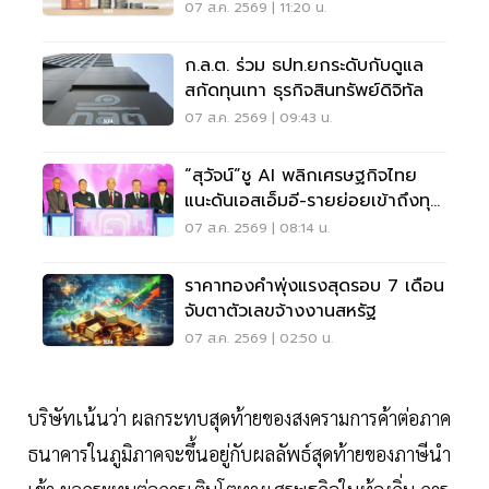
จ.นนทบุรี
07 ส.ค. 2569 | 11:20 น.
ก.ล.ต. ร่วม ธปท.ยกระดับกับดูแล
สกัดทุนเทา ธุรกิจสินทรัพย์ดิจิทัล
07 ส.ค. 2569 | 09:43 น.
“สุวัจน์”ชู AI พลิกเศรษฐกิจไทย
แนะดันเอสเอ็มอี-รายย่อยเข้าถึงทุน
ฝ่าวิกฤต
07 ส.ค. 2569 | 08:14 น.
ราคาทองคำพุ่งแรงสุดรอบ 7 เดือน
จับตาตัวเลขจ้างงานสหรัฐ
07 ส.ค. 2569 | 02:50 น.
บริษัทเน้นว่า ผลกระทบสุดท้ายของสงครามการค้าต่อภาค
ธนาคารในภูมิภาคจะขึ้นอยู่กับผลลัพธ์สุดท้ายของภาษีนำ