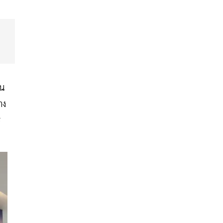
้น
าง
ร