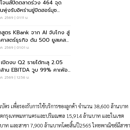
โจนส์ปิดตลาดร่วง 464 จุด
ันพุ่งรับอิหร่านขู่ปิดฮอร์มุซ
ตาเฟดขึ้นดอกเบี้ย
ค. 2569 | 01:11 น.
สูตร KBank จาก AI จับโกง สู่
ธศาสตร์ธุรกิจ ดัน 500 ยูสเคส
ริง
ค. 2569 | 01:01 น.
เปิดงบ Q2 รายได้ทะลุ 2.05
ล้าน EBITDA วูบ 99% คาเฟ่อ
อนขายนิวไฮ 117 ล้านแก้ว
ค. 2569 | 12:56 น.
ัตร เพื่อรองรับการใช้บริการของลูกค้า จำนวน 38,600 ล้านบาท
นในเขตกรุงเทพมหานครและปริมณฑล 15,914 ล้านบาท และในเขต
้านบาท และสาขา 7,900 ล้านบาทโดยสิ้นปี2565 ไทยพาณิชย์มีสาข