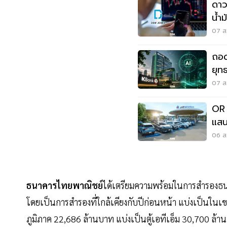
ดาว
น้ำม
จับ
07 ส.
ถอด
ยุท
ใช้จ
07 ส.
OR 
แสน
เมซ
06 ส.
ธนาคารไทยพาณิชย์
ได้เตรียมความพร้อมในการสำรองธนบ
โดยเป็นการสำรองที่ใกล้เคียงกับปีก่อนหน้า แบ่งเป็
ภูมิภาค 22,686 ล้านบาท แบ่งเป็นตู้เอทีเอ็ม 30,700 ล