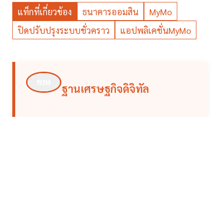
แท็กที่เกี่ยวข้อง
ธนาคารออมสิน
MyMo
ปิดปรับปรุงระบบชั่วคราว
แอปพลิเคชั่นMyMo
ฐานเศรษฐกิจดิจิทัล