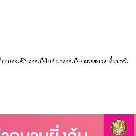
่ถอนจะได้รับดอกเบี้ยในอัตราดอกเบี้ยตามระยะเวลาที่ฝากจริง