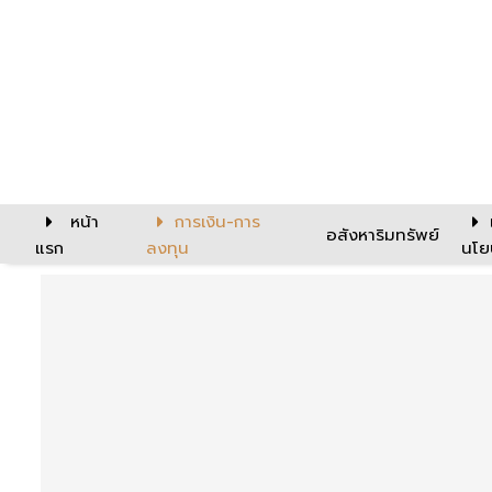
หน้า
การเงิน-การ
อสังหาริมทรัพย์
แรก
ลงทุน
นโย