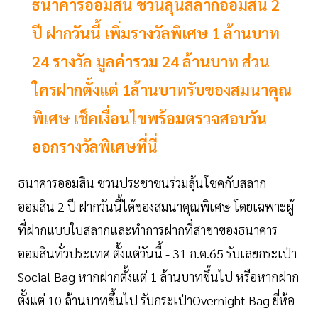
ธนาคารออมสิน ชวนลุ้นสลากออมสิน 2
ปี ฝากวันนี้ เพิ่มรางวัลพิเศษ 1 ล้านบาท
24 รางวัล มูลค่ารวม 24 ล้านบาท ส่วน
ใครฝากตั้งแต่ 1ล้านบาทรับของสมนาคุณ
พิเศษ เช็คเงื่อนไขพร้อมตรวจสอบวัน
ออกรางวัลพิเศษที่นี่
ธนาคารออมสิน ชวนประชาชนร่วมลุ้นโชคกับสลาก
ออมสิน 2 ปี ฝากวันนี้ได้ของสมนาคุณพิเศษ โดยเฉพาะผู้
ที่ฝากแบบใบสลากและทำการฝากที่สาขาของธนาคาร
ออมสินทั่วประเทศ ตั้งแต่วันนี้ - 31 ก.ค.65 รับเลยกระเป๋า
Social Bag หากฝากตั้งแต่ 1 ล้านบาทขึ้นไป หรือหากฝาก
ตั้งแต่ 10 ล้านบาทขึ้นไป รับกระเป๋าOvernight Bag ยี่ห้อ