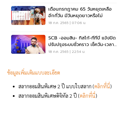
เดือนกรกฎาคม 65 วันหยุดเหลือ
อีกกี่วัน มีวันหยุดยาวหรือไม่
18 ก.ค. 2565 | 07:06 น.
SCB -ออมสิน- ทิสโก้-ทีทีบี แจ้งปิด
ปรับปรุงระบบชั่วคราว เช็ควัน-เวลาที่
นี่
18 ก.ค. 2565 | 22:54 น.
ข้อมูลเพิ่มเติมแบบละเอียด
สลากออมสินพิเศษ 2 ปี แบบใบสลาก (
คลิกที่นี่
)
สลากออมสินพิเศษดิจิทัล 2 ปี (
คลิกที่นี่
)