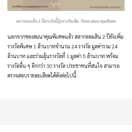
สลากออมสิน 2 ปีฝากวันนี้ลุ้นรางวัลเพิ่ม -รับของสมนาคุณพิเศษ
นอกจากของสมนาคุณพิเศษแล้ว สลากออมสิน 2 ปียังเพิ่ม
รางวัลพิเศษ 1 ล้านบาทจำนวน 24 รางวัล มูลค่ารวม 24
ล้านบาท และร่วมลุ้นรางวัลที่ 1 มูลค่า 5 ล้านบาท พร้อม
รางวัลอื่น ๆ อีกกว่า 30 รางวัล ประชาชนที่สนใจ สามารถ
ตรวจสอบรายละเอียดได้ดังต่อไปนี้