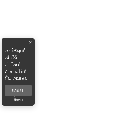
×
เราใช้คุกกี้
เพื่อให้
เว็บไซต์
ทำงานได้ดี
ขึ้น
เพิ่มเติม
ยอมรับ
ตั้งค่า