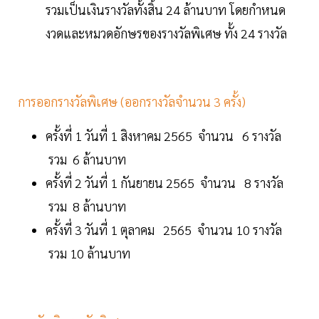
รวมเป็นเงินรางวัลทั้งสิ้น 24 ล้านบาท โดยกำหนด
งวดและหมวดอักษรของรางวัลพิเศษ ทั้ง 24 รางวัล
การออกรางวัลพิเศษ (ออกรางวัลจำนวน 3 ครั้ง)
ครั้งที่ 1 วันที่ 1 สิงหาคม 2565 จำนวน 6 รางวัล
รวม 6 ล้านบาท
ครั้งที่ 2 วันที่ 1 กันยายน 2565 จำนวน 8 รางวัล
รวม 8 ล้านบาท
ครั้งที่ 3 วันที่ 1 ตุลาคม 2565 จำนวน 10 รางวัล
รวม 10 ล้านบาท