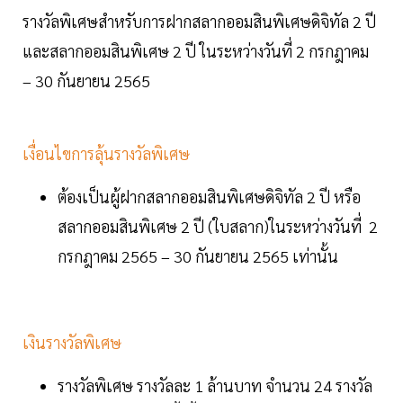
รางวัลพิเศษสำหรับการฝากสลากออมสินพิเศษดิจิทัล 2 ปี
และสลากออมสินพิเศษ 2 ปี ในระหว่างวันที่ 2 กรกฎาคม
– 30 กันยายน 2565
เงื่อนไขการลุ้นรางวัลพิเศษ
ต้องเป็นผู้ฝากสลากออมสินพิเศษดิจิทัล 2 ปี หรือ
สลากออมสินพิเศษ 2 ปี (ใบสลาก)ในระหว่างวันที่ 2
กรกฎาคม 2565 – 30 กันยายน 2565 เท่านั้น
เงินรางวัลพิเศษ
รางวัลพิเศษ รางวัลละ 1 ล้านบาท จำนวน 24 รางวัล