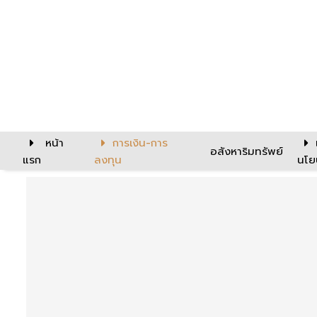
หน้า
การเงิน-การ
อสังหาริมทรัพย์
แรก
ลงทุน
นโย