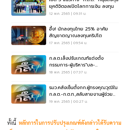
ยุคดิจิตอลเปิดโลกการเงิน ลงทุน
12 พ.ค. 2565 | 09:31 น.
อึ้ง! นักลงทุนไทย 25% อาศัย
สัญชาตญาณลงทุนคริปโต
17 พ.ค. 2565 | 09:54 น.
ก.ล.ต.เล็งปรับเกณฑ์แต่งตั้ง
กรรมการ-ผู้บริหาร"บล-
TFEX"สอดคล้องหลัก CG
18 พ.ค. 2565 | 07:37 น.
รมว.คลังเซ็นตั้งกก.ผู้ทรงคุณวุฒิใน
ก.ล.ต.-ก.ต.ท.,สลับสายงานผู้ช่วย
เลขาฯ
19 พ.ค. 2565 | 00:27 น.
ทั้งนี้
หลักการในการปรับปรุงเกณฑ์ดังกล่าวได้รับความ