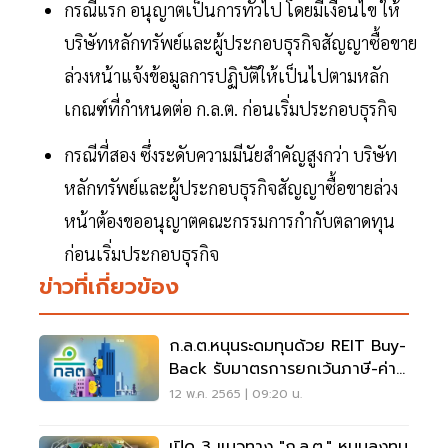
กรณีแรก อนุญาตเป็นการทั่วไป โดยมีเงื่อนไข ให้
บริษัทหลักทรัพย์และผู้ประกอบธุรกิจสัญญาซื้อขาย
ล่วงหน้าแจ้งข้อมูลการปฏิบัติให้เป็นไปตามหลัก
เกณฑ์ที่กำหนดต่อ ก.ล.ต. ก่อนเริ่มประกอบธุรกิจ
กรณีที่สอง ซึ่งระดับความมีนัยสำคัญสูงกว่า บริษัท
หลักทรัพย์และผู้ประกอบธุรกิจสัญญาซื้อขายล่วง
หน้าต้องขออนุญาตคณะกรรมการกำกับตลาดทุน
ก่อนเริ่มประกอบธุรกิจ
ข่าวที่เกี่ยวข้อง
ก.ล.ต.หนุนระดมทุนด้วย REIT Buy-
Back รับมาตรการยกเว้นภาษี-ค่า
ธรรมเนียม
12 พ.ค. 2565 | 09:20 น.
เปิด 3 แนวทาง "ก.ล.ต." หนุนลงทุน