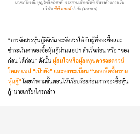
นายเกรียงชัย บุญโพธิ์อภิชาติ ประธานเจ้าหน้าที่บริหารด้านการเงิน
บริษัท
ซีพี ออลล์
จำกัด (มหาชน)
“การจัดสรรหุ้นกู้ดิจิทัล จะจัดสรรให้กับผู้ที่จองซื้อและ
ชำระเงินค่าจองซื้อหุ้นกู้ผ่านแอปฯ สำเร็จก่อน หรือ “จอง
ก่อน ได้ก่อน” ดังนั้น
ผู้สนใจหรือผู้ลงทุนควรจะดาวน์
โหลดแอป “เป๋าตัง” และลงทะเบียน “วอลเล็ตซื้อขาย
หุ้นกู้”
โดยทำตามขั้นตอนให้เรียบร้อยก่อนการจองซื้อหุ้น
กู้”นายเกรียงไกรกล่าว