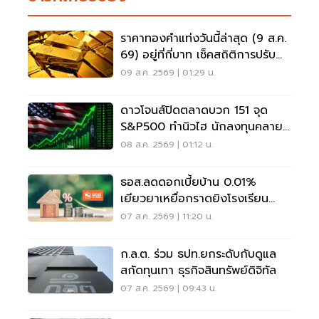
ราคาทองคำแท่งวันนี้ล่าสุด (9 ส.ค.
69) อยู่ที่กี่บาท เช็คสถิติการปรับ
ขึ้น-ลง
09 ส.ค. 2569 | 01:29 น.
ดาวโจนส์ปิดตลาดบวก 151 จุด
S&P500 ทำนิวไฮ นักลงทุนคลาย
กังวลเฟดขึ้นดอกเบี้ย
08 ส.ค. 2569 | 01:12 น.
ธอส.ลดดอกเบี้ยบ้าน 0.01%
เยียวยาเหยื่อกราดยิงโรงเรียน
จ.นนทบุรี
07 ส.ค. 2569 | 11:20 น.
ก.ล.ต. ร่วม ธปท.ยกระดับกับดูแล
สกัดทุนเทา ธุรกิจสินทรัพย์ดิจิทัล
07 ส.ค. 2569 | 09:43 น.