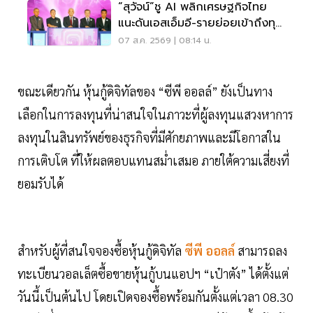
“สุวัจน์”ชู AI พลิกเศรษฐกิจไทย
แนะดันเอสเอ็มอี-รายย่อยเข้าถึงทุน
ฝ่าวิกฤต
07 ส.ค. 2569 | 08:14 น.
ขณะเดียวกัน หุ้นกู้ดิจิทัลของ “ซีพี ออลล์” ยังเป็นทาง
เลือกในการลงทุนที่น่าสนใจในภาวะที่ผู้ลงทุนแสวงหาการ
ลงทุนในสินทรัพย์ของธุรกิจที่มีศักยภาพและมีโอกาสใน
การเติบโต ที่ให้ผลตอบแทนสม่ำเสมอ ภายใต้ความเสี่ยงที่
ยอมรับได้
สำหรับผู้ที่สนใจจองซื้อหุ้นกู้ดิจิทัล
ซีพี ออลล์
สามารถลง
ทะเบียนวอลเล็ตซื้อขายหุ้นกู้บนแอปฯ “เป๋าตัง” ได้ตั้งแต่
วันนี้เป็นต้นไป โดยเปิดจองซื้อพร้อมกันตั้งแต่เวลา 08.30