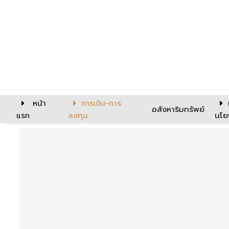
หน้า
การเงิน-การ
อสังหาริมทรัพย์
แรก
ลงทุน
นโย