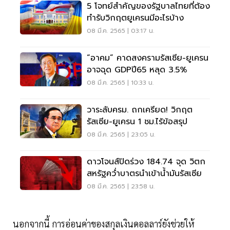
5 โจทย์สำคัญของรัฐบาลไทยที่ต้อง
ทำรับวิกฤตยูเครนมีอะไรบ้าง
08 มี.ค. 2565 | 03:17 น.
“อาคม” คาดสงครามรัสเซีย-ยูเครน
อาจฉุด GDPปี65 หลุด 3.5%
08 มี.ค. 2565 | 10:33 น.
วาระลับครม. ถกเครียด! วิกฤต
รัสเซีย-ยูเครน 1 ชม.ไร้ข้อสรุป
08 มี.ค. 2565 | 23:05 น.
ดาวโจนส์ปิดร่วง 184.74 จุด วิตก
สหรัฐคว่ำบาตรนำเข้าน้ำมันรัสเซีย
08 มี.ค. 2565 | 23:58 น.
นอกจากนี้ การอ่อนค่าของสกุลเงินดอลลาร์ยังช่วยให้