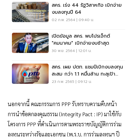
สคร. เร่ง 44 รัฐวิสาหกิจ เบิกจ่าย
งบลงทุนปี 64
02 ก.พ. 2564 | 09:40 น.
เปิดข้อมูล สคร. พบโปรเจ็กต์
"คมนาคม" เบิกจ่ายงบช้าสุด
30 พ.ย. 2564 | 12:01 น.
สคร. เผย ปตท. แชมป์เบิกงบลงทุน
สะสม กว่า 1.1 หมื่นล้าน ทะลุเป้า
113%
23 ก.พ. 2565 | 09:12 น.
นอกจากนี้ คณะกรรมการ PPP รับทราบความคืบหน้า
การนำข้อตกลงคุณธรรม (Integrity Pact : IP) มาใช้กับ
โครงการ PPP ที่ดำเนินการตามพระราชบัญญัติการร่วม
ลงทุนระหว่างรัฐและเอกชน (พ.ร.บ. การร่วมลงทุนฯ ปี