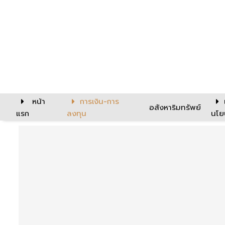
หน้า
การเงิน-การ
อสังหาริมทรัพย์
แรก
ลงทุน
นโย