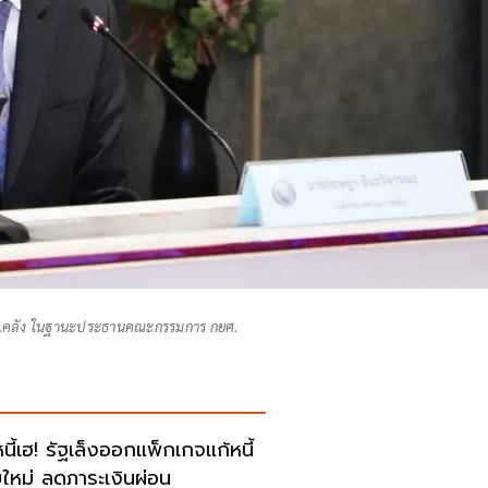
ก.คลัง ในฐานะประธานคณะกรรมการ กยศ.
หนี้เฮ! รัฐเล็งออกแพ็กเกจแก้หนี้
ใหม่ ลดภาระเงินผ่อน