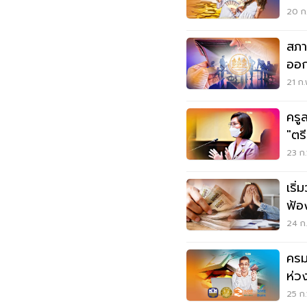
20 ก.
สภา
ออก
21 ก.
ครู
"ตร
23 ก.
เริ่
ฟ้อง
24 ก.
ครม
ห่วง
25 ก.