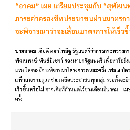
“อาคม” เผย เตรียมประชุมกับ “สุพัฒนพง
ภาระค่าครองชีพประชาชนผ่านมาตรการ “
จะพิจารณาว่าจะเลื่อนมาตรการให้เร็วขึ้
นายอาคม เติมพิทยาไพสิฐ รัฐมนตรีว่าการกระทรวงกา
พัฒนพงษ์ พันธ์มีเชาว์ รองนายกรัฐมนตรี
เพื่อหารือถึง
แพง โดยจะมีการพิจารณา
โครงการคนละครึ่ง เฟส 4 บัตร
แพ็กเกจรวม
ดูแลช่วยเหลือประชาชนทุกกลุ่ม รวมทั้งจะม
เร็วขึ้นหรือไม่
จากเดิมที่กำหนดไว้ช่วงเดือนมีนาคม – เมษา
ครั้ง