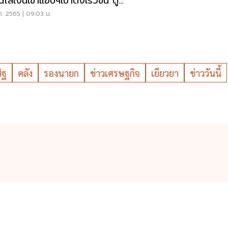
อนใส่เงินเข้าแอปฯเป๋าตังเร็วขึ้น ดู
ค. 2565 | 09:03 น.
ิฐ
คลัง
รองนายก
ข่าวเศรษฐกิจ
เยียวยา
ข่าววันนี้