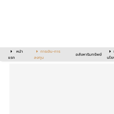
หน้า
การเงิน-การ
อสังหาริมทรัพย์
แรก
ลงทุน
นโย