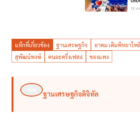
เลื่
เลย
13 ม.
แท็กที่เกี่ยวข้อง
ฐานเศรษฐกิจ
อาคม เติมพิทยาไพส
สุพัฒน์พงษ์
คนละครึ่งเฟส4
ของแพง
ฐานเศรษฐกิจดิจิทัล