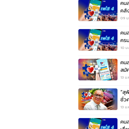
คนละครึ
คลั
เร็วข
09 ม.
คนล
ครม
ขึ้น
10 ม.
คนล
สมัค
13 ม.
“สุ
ชั่วคราว อาจเ
เร็วข
13 ม.
คนละคร