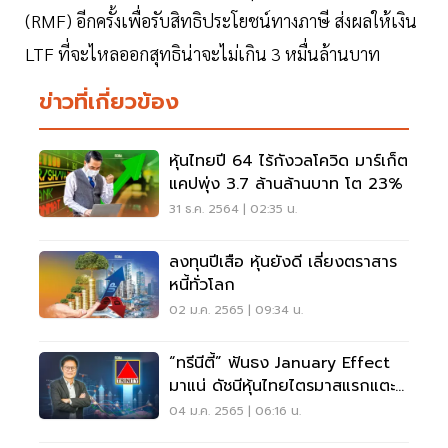
(RMF) อีกครั้งเพื่อรับสิทธิประโยชน์ทางภาษี ส่งผลให้เงิน
LTF ที่จะไหลออกสุทธิน่าจะไม่เกิน 3 หมื่นล้านบาท
ข่าวที่เกี่ยวข้อง
หุ้นไทยปี 64 ไร้กังวลโควิด มาร์เก็ต
แคปพุ่ง 3.7 ล้านล้านบาท โต 23%
31 ธ.ค. 2564 | 02:35 น.
ลงทุนปีเสือ หุ้นยังดี เลี่ยงตราสาร
หนี้ทั่วโลก
02 ม.ค. 2565 | 09:34 น.
“ทรีนีตี้” ฟันธง January Effect
มาแน่ ดัชนีหุ้นไทยไตรมาสแรกแตะ
1,680 จุด
04 ม.ค. 2565 | 06:16 น.