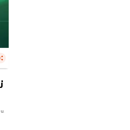
่
 น.