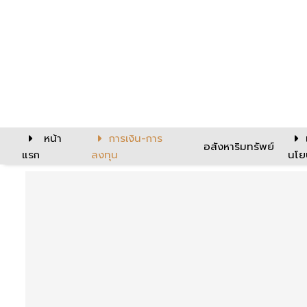
หน้า
การเงิน-การ
อสังหาริมทรัพย์
แรก
ลงทุน
นโย