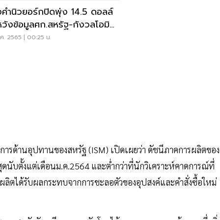
ำนิวยอร์กปิดพุ่ง 14.5 ดอลล์
หวังข้อมูลศก.สหรัฐ-กังวลโอมิค
น
ค. 2565 | 00:25 น.
จัดการด้านอุปทานของสหรัฐ (ISM) เปิดเผยว่า ดัชนีภาคการผลิตของ
สุดนับตั้งแต่เดือนม.ค.2564 และต่ำกว่าที่นักวิเคราะห์คาดการณ์ที่
ผลิตได้รับผลกระทบจากการชะลอตัวของอุปสงค์และคำสั่งซื้อใหม่