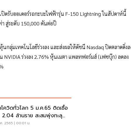
เปิดรับออเดอร์รถกะบะไฟฟ้ารุ่น F-150 Lightning ในสัปดาห์นี้
 สู่ระดับ 150,000 คันต่อปี
หุ้นกลุ่มเทคโนโลยีร่วงลง และส่งผลให้ดัชนี Nasdaq ปิดตลาดดิ่งล
หุ้น NVIDIA ร่วงลง 2.76% หุ้นเมตา แพลทฟอร์มส์ (เฟซบุ๊ก) ลดลง
7%
โควิดทั่วโลก 5 ม.ค.65 ติดเชื้อ
่ม 2.04 ล้านราย สะสมพุ่งทะลุ
 ล้านราย
ค. 2565 | 00:01 น.