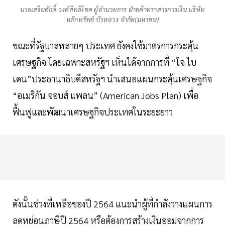
นายเสริมศักดิ์ วงศ์สิทธิโชค ผู้อำนวยการ ฝ่ายค้าตราสารการเงิน บริษัท
หลักทรัพย์ บัวหลวง จำกัด(มหาชน)
ขณะที่รัฐบาลหลายๆ ประเทศ ยังคงใช้มาตรการกระตุ้น
เศรษฐกิจ โดยเฉพาะสหรัฐฯ เห็นได้จากการที่ “โจ ไบ
เดน”ประธานาธิบดีสหรัฐฯ นำเสนอแผนกระตุ้นเศรษฐกิจ
“อเมริกัน จอบส์ แพลน” (American Jobs Plan) เพื่อ
ฟื้นฟูและพัฒนาเศรษฐกิจประเทศในระยะยาว
ดังนั้นช่วงที่เหลือของปี 2564 แนะนำผู้ที่กำลังวางแผนการ
ลดหย่อนภาษีปี 2564 หรือต้องการสร้างเงินออมจากการ