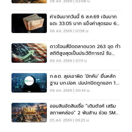
ทองรูปพรรณขาย 67,950 บาท
06 ส.ค. 2569 | 02:08 น.
ค่าเงินบาทวันนี้ 6 ส.ค.69 เงินบาท
แตะ 33.05 บาท แข็งค่าสุดรอบ 6
สัปดาห์
06 ส.ค. 2569 | 01:58 น.
ดาวโจนส์ปิดตลาดบวก 263 จุด ทำ
สถิติสูงสุดเป็นประวัติการณ์ รับ
ข่าวดีสหรัฐฯ-อิหร่าน
06 ส.ค. 2569 | 01:11 น.
ก.ล.ต. ลุยเอาผิด ‘บิทคับ’ ยื่นหลัก
ฐาน บก.ปอศ. ปมปกปิดถูกแฮก 1.7
พันล้านบาท
06 ส.ค. 2569 | 00:34 น.
ออมสินอัดสินเชื่อ “เติมตังค์ เสริม
สภาพคล่อง” 2 พันล้าน ช่วย SME
ผ่อนนาน 10 ปี
05 ส.ค. 2569 | 09:25 น.