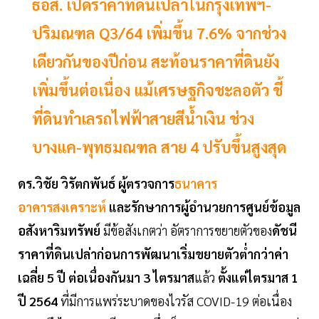
ธอส. เปิดราคาที่ดินเปล่าในกรุงเทพฯ-
ปริมณฑล Q3/64 เพิ่มขึ้น 7.6% จากช่วง
เดียวกันของปีก่อน สะท้อนราคาที่ดินยัง
เพิ่มขึ้นต่อเนื่อง แม้เศรษฐกิจชะลอตัว ชี้
ที่ดินทำเลรถไฟฟ้าสายสีน้ำเงิน ช่วง
บางแค-พุทธมณฑล สาย 4 ปรับขึ้นสูงสุด
ดร.วิชัย วิรัตกพันธ์ ผู้ตรวจการ
ธนาคาร
อาคารสงเคราะห์
และรักษาการผู้อำนวยการศูนย์ข้อมูล
อสังหาริมทรัพย์
มีข้อสังเกตว่า อัตราการขยายตัวของ
ดัชนี
ราคาที่ดินเปล่าก่อนการพัฒนาเริ่มขยายตัวต่ำกว่าค่า
เฉลี่ย 5 ปี ต่อเนื่องกันมา 3 ไตรมาส
แล้ว
ตั้งแต่ไตรมาส 1
ปี 2564
ที่มีการแพร่ระบาดของไวรัส COVID-19 ต่อเนื่อง