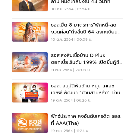
ล้าน หมดเกลี้ยงใน 43 วินาที
30 ก.ย. 2564 | 05:54 น.
ธอส.ยืด 8 มาตรการ"พักหนี้-ลด
งวดผ่อน"ถึงสิ้นปี 64 ลงทะเบียน
ภายใน 29 ต.ค.นี้
10 ต.ค. 2564 | 00:09 น.
ธอส.ส่งสินเชื่อบ้าน D Plus
ดอกเบี้ยเริ่มต้น 1.99% เปิดยื่นกู้ถึง
30 ธ.ค.นี้
11 ต.ค. 2564 | 20:09 น.
ธอส. อนุมัติพันล้าน หนุน เคเอช
เอชพี พัฒนา “บ้านล้านหลัง” ย่าน
นนทบุรี
19 ต.ค. 2564 | 06:26 น.
ฟิทช์ประกาศ คงอันดับเครดิต ธอส.
ที่ AAA(tha)
19 ต.ค. 2564 | 11:24 น.