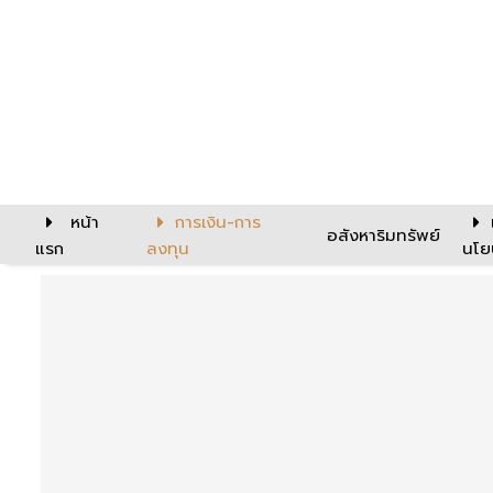
หน้า
การเงิน-การ
อสังหาริมทรัพย์
แรก
ลงทุน
นโย