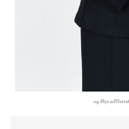
ภญ.ศิริกุล เมธีวีรังสร