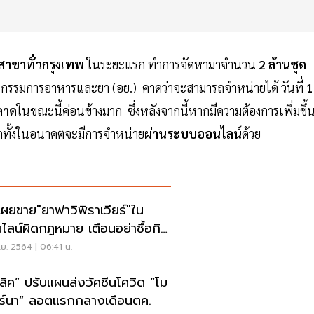
สาขาทั่วกรุงเทพ
ในระยะแรก ทำการจัดหามาจำนวน
2 ล้านชุด
ะกรรมการอาหารและยา (อย.) คาดว่าจะสามารถจำหน่ายได้ วันที่
1
ลาด
ในขณะนี้ค่อนข้างมาก ซึ่งหลังจากนี้หากมีความต้องการเพิ่มขึ้
กทั้งในอนาคตจะมีการจำหน่าย
ผ่านระบบออนไลน์
ด้วย
เผยขาย"ยาฟาวิพิราเวียร์"ใน
ไลน์ผิดกฎหมาย เตือนอย่าซื้อกิน
ย. 2564 | 06:41 น.
ลลิค” ปรับแผนส่งวัคซีนโควิด “โม
ร์นา” ลอตแรกกลางเดือนตค.