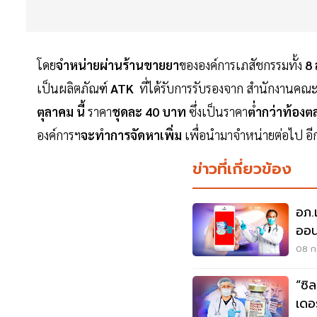
โดย
จำหน่ายผ่านร้านขายยา
ขององค์การเภสัชกรรมทั้ง
8 
เป็นผลิตภัณฑ์
ATK
ที่ได้รับการรับรองจาก สำนักงานคณ
ตุลาคม นี้
ราคา
ชุดละ 40 บาท
ซึ่งเป็นราคา
ต่ำกว่าท้องต
องค์การฯ
จะทำการจัดหาเพิ่ม
เพื่อนำมาจำหน่ายต่อไป อี
ข่าวที่เกี่ยวข้อง
อภ.
ออน
เอง
08 ก.
“ซิ
เดอ