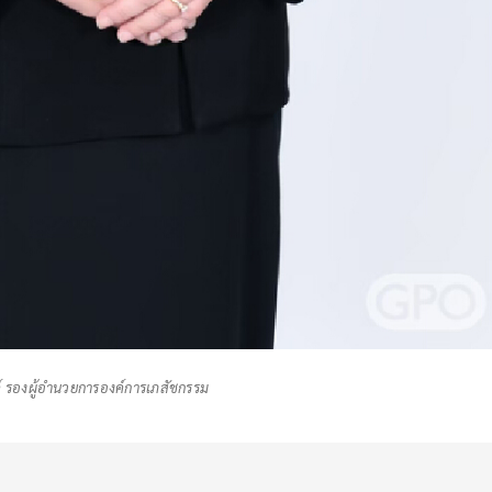
รค์ รองผู้อำนวยการองค์การเภสัชกรรม